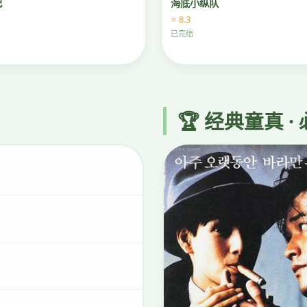
记
海底小纵队
⭐ 8.3
已完结
🏆 经典童真 ·