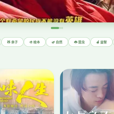
🧸 亲子
🎨 绘本
🌿 自然
🐞 昆虫
🍎 益智