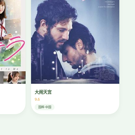
大闹天宫
9.6
国粹·中国