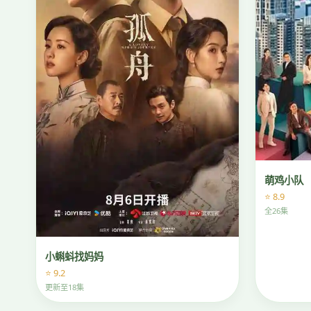
萌鸡小队
⭐ 8.9
全26集
小蝌蚪找妈妈
⭐ 9.2
更新至18集