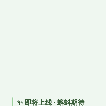
✨ 即将上线 · 蝌蚪期待