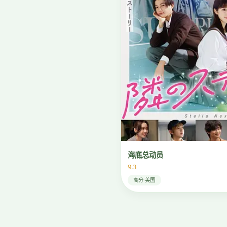
海底总动员
9.3
高分·美国