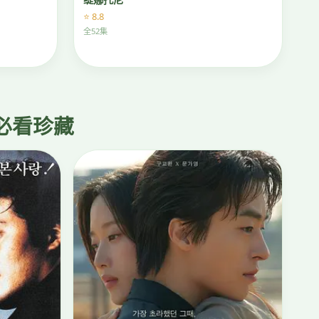
⭐ 8.8
全52集
 必看珍藏