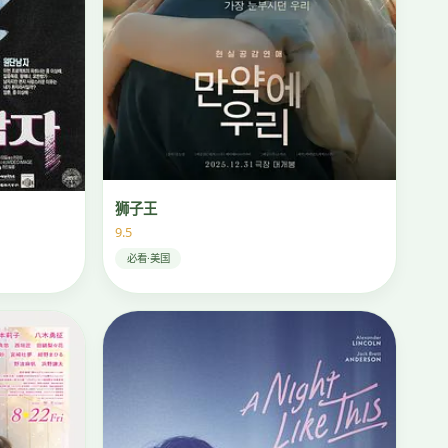
狮子王
9.5
必看·美国