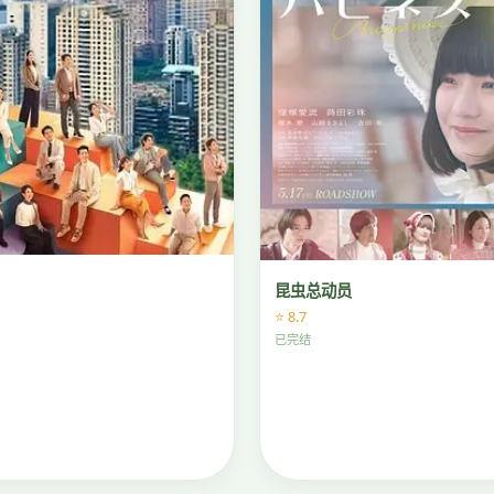
昆虫总动员
⭐ 8.7
已完结