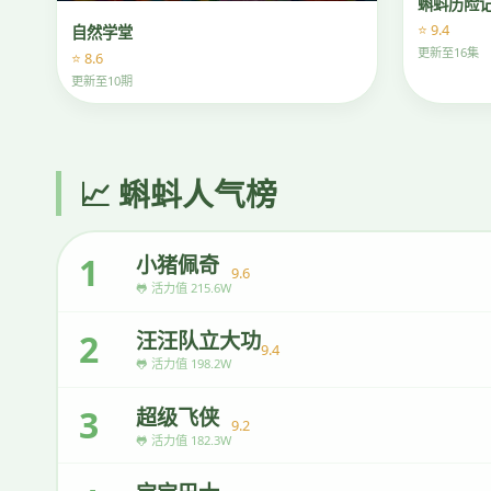
蝌蚪历险
⭐ 9.4
自然学堂
更新至16集
⭐ 8.6
更新至10期
📈 蝌蚪人气榜
1
小猪佩奇
9.6
🐸 活力值 215.6W
2
汪汪队立大功
9.4
🐸 活力值 198.2W
3
超级飞侠
9.2
🐸 活力值 182.3W