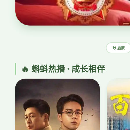
🐸 启蒙
🔥 蝌蚪热播 · 成长相伴