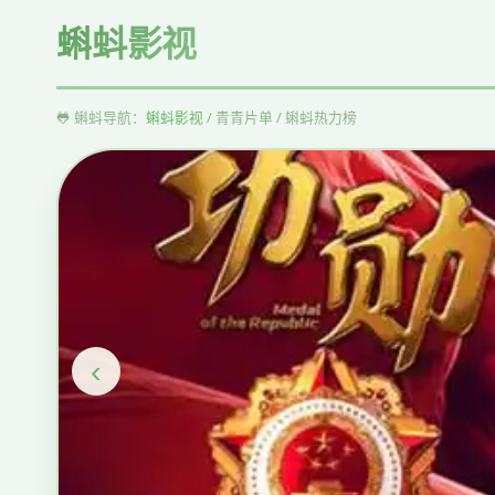
蝌蚪影视
🐸 蝌蚪导航：
蝌蚪影视
/ 青青片单 / 蝌蚪热力榜
‹