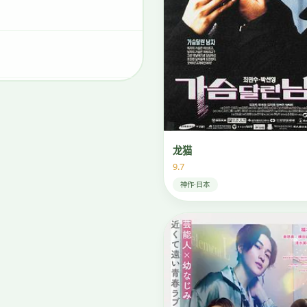
龙猫
9.7
神作·日本