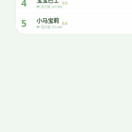
4
宝宝巴士
9.0
🐸 活力值 167.8W
5
小马宝莉
8.8
🐸 活力值 153.4W